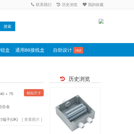
联系我们
历史浏览
我的收藏
搜索
按钮盒
通用86接线盒
自助设计
Hot
历史浏览
相似尺寸
40 × 75
2铝合金
钉端子(UK)
[ 查看图片 ]