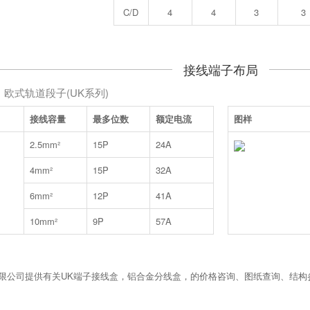
C/D
4
4
3
3
接线端子布局
欧式轨道段子(UK系列)
接线容量
最多位数
额定电流
图样
2.5mm²
15P
24A
4mm²
15P
32A
6mm²
12P
41A
10mm²
9P
57A
限公司提供有关UK端子接线盒，铝合金分线盒，的价格咨询、图纸查询、结构