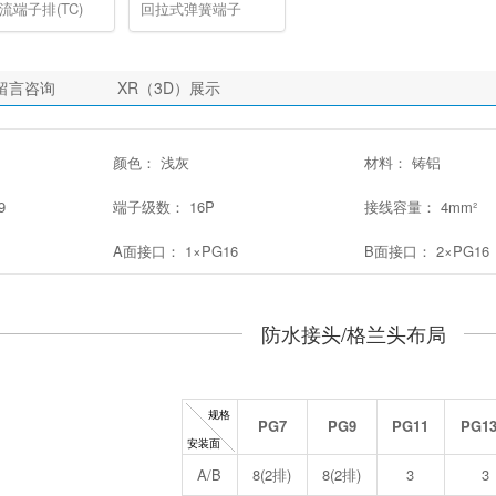
流端子排(TC)
回拉式弹簧端子
留言咨询
XR（3D）展示
颜色： 浅灰
材料： 铸铝
9
端子级数： 16P
接线容量： 4mm²
A面接口： 1×PG16
B面接口： 2×PG16
防水接头/格兰头布局
PG7
PG9
PG11
PG13
A/B
8(2排)
8(2排)
3
3