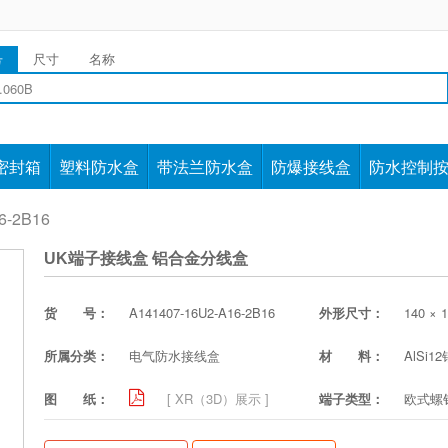
号
尺寸
名称
密封箱
塑料防水盒
带法兰防水盒
防爆接线盒
防水控制
6-2B16
UK端子接线盒 铝合金分线盒
货 号：
A141407-16U2-A16-2B16
外形尺寸：
140 × 1
所属分类：
电气防水接线盒
材 料：
AlSi1
图 纸：
[ XR（3D）展示 ]
端子类型：
欧式螺