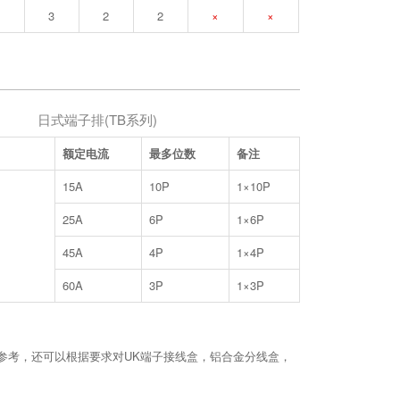
3
2
2
×
×
日式端子排(TB系列)
额定电流
最多位数
备注
15A
10P
1×10P
25A
6P
1×6P
45A
4P
1×4P
60A
3P
1×3P
参考，还可以根据要求对UK端子接线盒，铝合金分线盒，