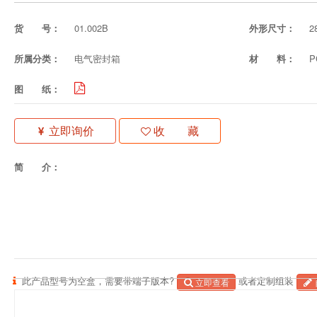
货 号：
01.002B
外形尺寸：
2
所属分类：
电气密封箱
材 料：
图 纸：
立即询价
收 藏
简 介：
此产品型号为空盒，需要带端子版本?
或者定制组装
立即查看