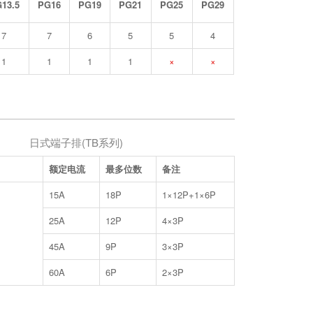
13.5
PG16
PG19
PG21
PG25
PG29
7
7
6
5
5
4
1
1
1
1
×
×
日式端子排(TB系列)
额定电流
最多位数
备注
15A
18P
1×12P+1×6P
25A
12P
4×3P
45A
9P
3×3P
60A
6P
2×3P