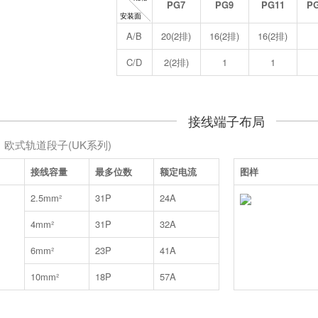
PG7
PG9
PG11
PG
A/B
20(2排)
16(2排)
16(2排)
C/D
2(2排)
1
1
接线端子布局
欧式轨道段子(UK系列)
接线容量
最多位数
额定电流
图样
2.5mm²
31P
24A
4mm²
31P
32A
6mm²
23P
41A
10mm²
18P
57A