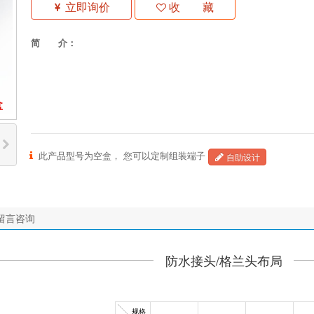
立即询价
收 藏
简 介：
盒
此产品型号为空盒， 您可以定制组装端子
自助设计
留言咨询
防水接头/格兰头布局