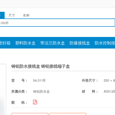
号
尺寸
名称
密封箱
塑料防水盒
带法兰防水盒
防爆接线盒
防水控制
铸铝防水接线盒 铸铝接线端子盒
货 号：
04.011B
外形尺寸：
250 × 8
所属分类：
铸铝防水盒
材 料：
AlSi1
图 纸：