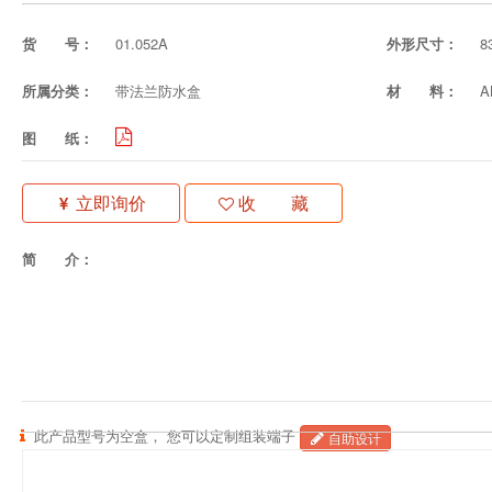
货 号：
01.052A
外形尺寸：
8
所属分类：
带法兰防水盒
材 料：
图 纸：
立即询价
收 藏
简 介：
此产品型号为空盒， 您可以定制组装端子
自助设计