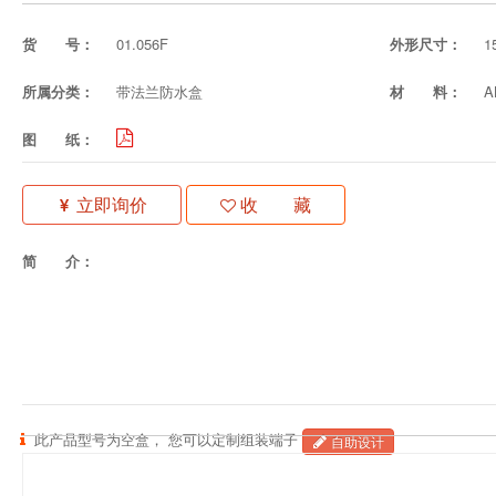
货 号：
01.056F
外形尺寸：
1
所属分类：
带法兰防水盒
材 料：
图 纸：
立即询价
收 藏
简 介：
此产品型号为空盒， 您可以定制组装端子
自助设计